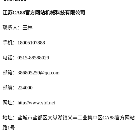
江苏CA88官方网站机械科技有限公司
联系人：王林
手机：18005107888
电话：
0515-88588029
邮箱：
386805259@qq.com
邮编：224000
网址：http://www.ytrf.net
地址：盐城市盐都区大纵湖镇义丰工业集中区CA88官方网站
路1号