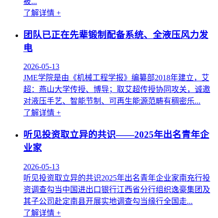
被...
了解详情 +
团队已正在先辈锻制配备系统、全液压风力发
电
2026-05-13
JME学院是由《机械工程学报》编纂部2018年建立，艾
超：燕山大学传授、博导；取艾超传授协同攻关，诚邀
对液压手艺、智能节制、可再生能源范畴有稠密乐...
了解详情 +
听见投资取立异的共识——2025年出名青年企
业家
2026-05-13
听见投资取立异的共识2025年出名青年企业家南充行投
资调查勾当中国进出口银行江西省分行组织逸豪集团及
其子公司赴定南县开展实地调查勾当缘行全国走...
了解详情 +