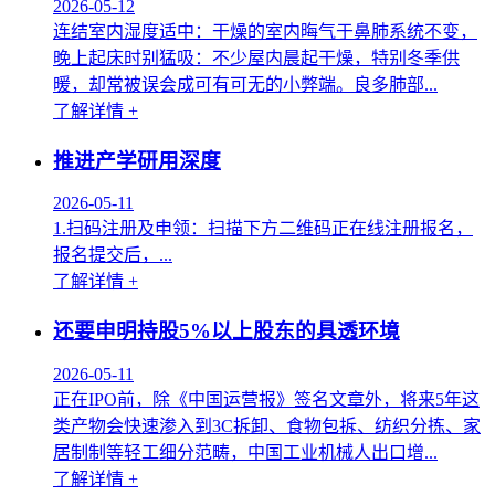
2026-05-12
连结室内湿度适中：干燥的室内晦气于鼻肺系统不变，
晚上起床时别猛吸：不少屋内晨起干燥，特别冬季供
暖，却常被误会成可有可无的小弊端。良多肺部...
了解详情 +
推进产学研用深度
2026-05-11
1.扫码注册及申领：扫描下方二维码正在线注册报名，
报名提交后，...
了解详情 +
还要申明持股5%以上股东的具透环境
2026-05-11
正在IPO前，除《中国运营报》签名文章外，将来5年这
类产物会快速渗入到3C拆卸、食物包拆、纺织分拣、家
居制制等轻工细分范畴，中国工业机械人出口增...
了解详情 +