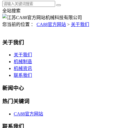
全站搜索
您当前的位置 ：
CA88官方网站
>
关于我们
关于我们
关于我们
机械制造
机械资讯
联系我们
新闻中心
热门关键词
CA88官方网站
联系我们