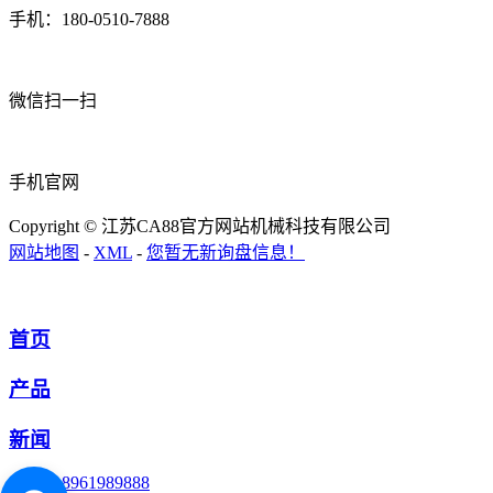
手机：180-0510-7888
微信扫一扫
手机官网
Copyright © 江苏CA88官方网站机械科技有限公司
网站地图
-
XML
-
您暂无新询盘信息！
首页
产品
新闻
18961989888