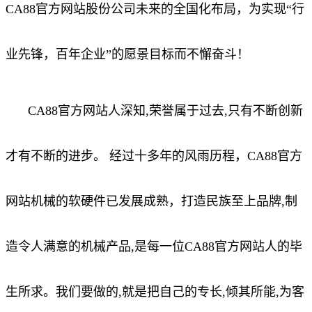
CA88官方网站股份公司未来的全国化布局，为实现“行
业先锋，百年企业”的愿景目标而不懈奋斗！
CA88官方网站人深知,荣誉属于过去,只有不断创新
才有不断的进步。 经过十多年的风雨历程，CA88官方
网站机械的软硬件已发展成熟，打造民族至上品牌,制
造令人满意的机械产品,是每一位CA88官方网站人的毕
生所求。我们要做的,就是把自己的专长,倾其所能,为客