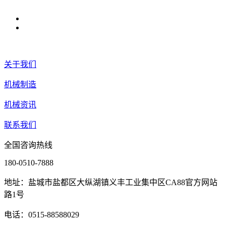
关于我们
机械制造
机械资讯
联系我们
全国咨询热线
180-0510-7888
地址：盐城市盐都区大纵湖镇义丰工业集中区CA88官方网站
路1号
电话：0515-88588029