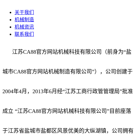
关于我们
机械制造
机械资讯
联系我们
江苏CA88官方网站机械科技有限公司（前身为“盐
城市CA88官方网站机械制造有限公司”），公司创建于
2004年4月，2013年6月经“江苏工商行政管管理局”批准
成立 “江苏CA88官方网站机械科技有限公司”目前座落
于江苏省盐城市盐都区风景优美的大纵湖镇，公司拥有